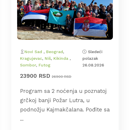
Novi Sad
,
Beograd
,
Sledeći
Kragujevac
,
Niš
,
Kikinda
,
polazak
Sombor
,
Futog
26.08.2026
23900 RSD
26900 RSD
Program sa 2 noćenja u poznatoj
grčkoj banji Požar Lutra, u
podnožju Kajmakčalana. Pođite sa
...