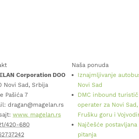
akt
Naša ponuda
LAN Corporation DOO
Iznajmljivanje autobu
 Novi Sad, Srbija
Novi Sad
e Pašića 7
DMC inbound turistič
il: dragan@magelan.rs
operater za Novi Sad,
sajt:
www. magelan.rs
Frušku goru i Vojvod
21/420-680
Najčešće postavljana
62737242
pitanja