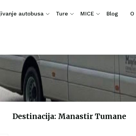
jivanje autobusa
Ture
MICE
Blog
O
Manastir Tumane
Destinacija: Manastir Tumane