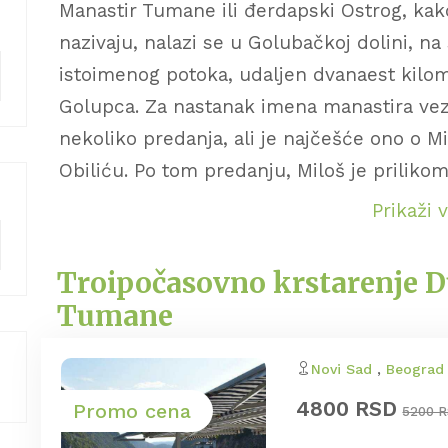
Manastir Tumane ili đerdapski Ostrog, ka
nazivaju, nalazi se u Golubačkoj dolini, na
istoimenog potoka, udaljen dvanaest kilo
Golupca. Za nastanak imena manastira vez
nekoliko predanja, ali je najčešće ono o M
Obiliću. Po tom predanju, Miloš je priliko
Zosima Sinajita, koji je prebivao u obližnj
Prikaži 
lečenje, pustinjak mu je rekao: Tu me man
umrem). Kako bi okajao svoj greh, Miloš j
Troipočasovno krstarenje 
je dobio ime po poslednjim isposnikovim 
Tumane
kada je manastir izgrađen, ali se zna da s
godine. U drugoj polovini 16. veka, u ovom
Novi Sad
,
Beograd
- Tumanski apokrifni zbornik. U vreme Kočin
4800 RSD
Promo cena
5200 
Manastir je obnovljen 1797. godine, a 1879.