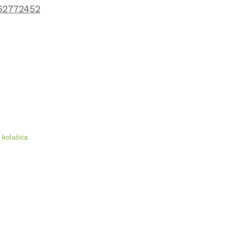
62772452
a kolačića