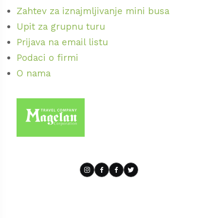
ima stanište u našoj zemlji. Verovatno na
Zahtev za iznajmljivanje mini busa
pomisao na Sjenicu vam bude asocijacija i
Upit za grupnu turu
čuveni Sjenički sir - jedan od najboljih sireva
Prijava na email listu
čitavog Balkana. No šansu treba dati i
Podaci o firmi
jagnjetini sa Peštera, jardumu (specijalitet od
O nama
ovčijeg mleka) ili Sjeničkom sudžuku. Može
se zaključiti da u Sjenici uživaju sva čula, što
je čini nezaobilaznom destinacijom za
posetu.