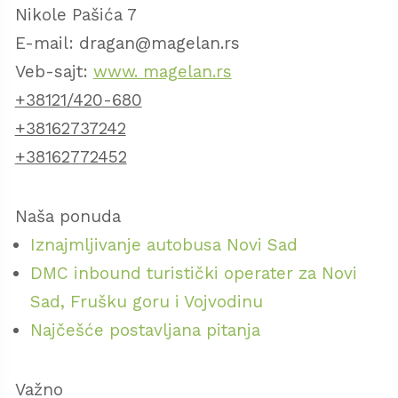
podseća na stari deo Beča.
Nikole Pašića 7
E-mail: dragan@magelan.rs
Veb-sajt:
www. magelan.rs
+38121/420-680
+38162737242
+38162772452
Naša ponuda
Iznajmljivanje autobusa Novi Sad
DMC inbound turistički operater za Novi
Sad, Frušku goru i Vojvodinu
Najčešće postavljana pitanja
Važno