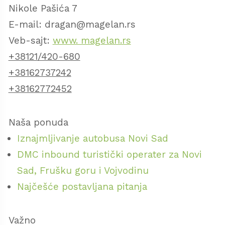
običaj nije prekidan. Nedaleko od manastira
Nikole Pašića 7
nalazi se desetocevna betonska česma sa
E-mail: dragan@magelan.rs
hladnom izvorskom vodom, koju narodno
Veb-sajt:
www. magelan.rs
predanje pripisuje devetorici braće Jugovića
+38121/420-680
i starom Jug – Bogdanu. Iznad česme izdiže
+38162737242
se kapela Svetog Velikomučenika
+38162772452
Pantelejmona. Prvobitna česma i kapela, po
narodnom predanju podignute su uoči
Naša ponuda
Kosovske bitke, dok sadašnji izgled datira iz
Iznajmljivanje autobusa Novi Sad
1968. godine.
DMC inbound turistički operater za Novi
Sad, Frušku goru i Vojvodinu
Najčešće postavljana pitanja
Važno