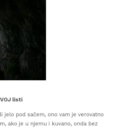
OJ listi
li jelo pod sačem, ono vam je verovatno
im, ako je u njemu i kuvano, onda bez