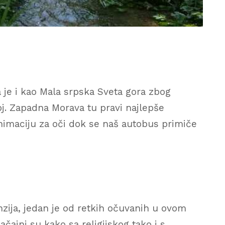
 je i kao Mala srpska Sveta gora zbog
oj. Zapadna Morava tu pravi najlepše
nimaciju za oči dok se naš autobus primiče
zija, jedan je od retkih očuvanih u ovom
ačajni su kako sa religijskog tako i s