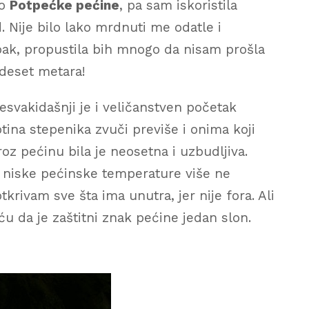
do
Potpećke pećine
, pa sam iskoristila
. Nije bilo lako mrdnuti me odatle i
ak, propustila bih mnogo da nisam prošla
edeset metara!
svakidašnji je i veličanstven početak
tina stepenika zvuči previše i onima koji
oz pećinu bila je neosetna i uzbudljiva.
niske pećinske temperature više ne
ivam sve šta ima unutra, jer nije fora. Ali
da je zaštitni znak pećine jedan slon.