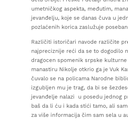
umetničkog aspekta, međutim, manast
jevanđelju, koje se danas čuva u jedn
pozlaćenih korica zaslužuje poseban
Različiti istoričari navode različite 
najpreciznije reći da se to dogodilo 
dragocen spomenik srpske kulturne ba
manastiru Nikolje otkrio ga je Vuk Ka
čuvalo se na policama Narodne bibli
izgubljen mu je trag, da bi se šezde
jevanđelje nalazi u posedu jednog p
baš da li ću i kada stići tamo, ali s
za više informacija čim sam sela u 