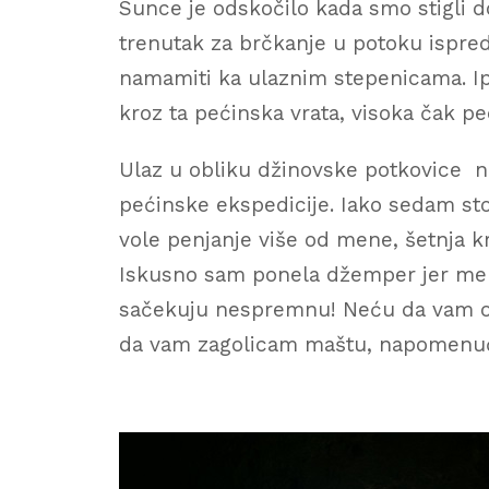
Sunce je odskočilo kada smo stigli 
trenutak za brčkanje u potoku ispred
namamiti ka ulaznim stepenicama. Ip
kroz ta pećinska vrata, visoka čak p
Ulaz u obliku džinovske potkovice ne
pećinske ekspedicije. Iako sedam sto
vole penjanje više od mene, šetnja kr
Iskusno sam ponela džemper jer me 
sačekuju nespremnu! Neću da vam otkr
da vam zagolicam maštu, napomenuću 