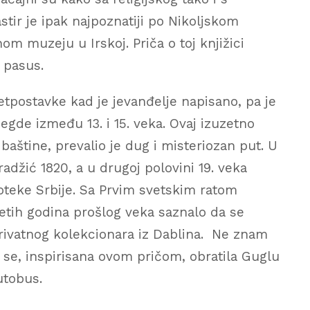
ir je ipak najpoznatiji po Nikoljskom
om muzeju u Irskoj. Priča o toj knjižici
 pasus.
pretpostavke kad je jevanđelje napisano, pa je
negde između 13. i 15. veka. Ovaj izuzetno
štine, prevalio je dug i misteriozan put. U
radžić 1820, a u drugoj polovini 19. veka
oteke Srbije. Sa Prvim svetskim ratom
setih godina prošlog veka saznalo da se
rivatnog kolekcionara iz Dablina. Ne znam
am se, inspirisana ovom pričom, obratila Guglu
autobus.