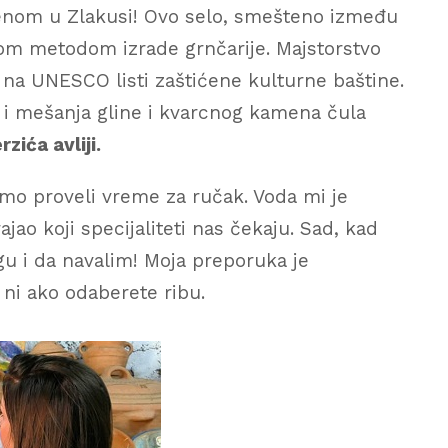
nom u Zlakusi! Ovo selo, smešteno između
nom metodom izrade grnčarije. Majstorstvo
o na UNESCO listi zaštićene kulturne baštine.
 i mešanja gline i kvarcnog kamena čula
rzića avliji.
smo proveli vreme za ručak. Voda mi je
jao koji specijaliteti nas čekaju. Sad, kad
 i da navalim! Moja preporuka je
 ni ako odaberete ribu.