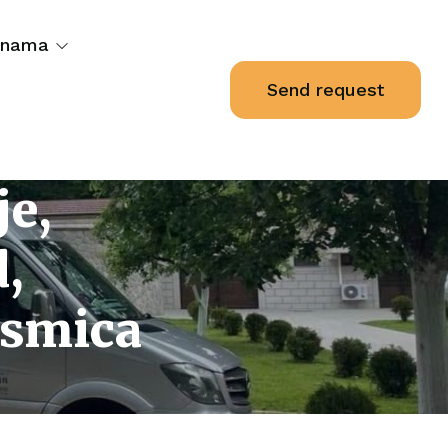
 nama
Send request
je,
,
osmica