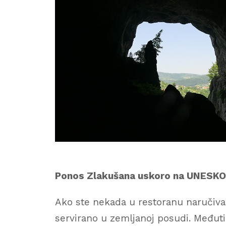
Ponos Zlakušana uskoro na UNESKOV
Ako ste nekada u restoranu naručiva
servirano u zemljanoj posudi. Međut