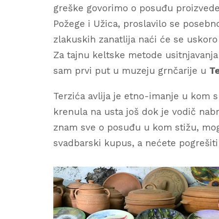
greške govorimo o posuđu proizvede
Požege i Užica, proslavilo se poseb
zlakuskih zanatlija naći će se uskor
Za tajnu keltske metode usitnjavanja
sam prvi put u muzeju grnčarije u
Te
Terzića avlija je etno-imanje u kom 
krenula na usta još dok je vodič nabra
znam sve o posuđu u kom stižu, mogu
svadbarski kupus, a nećete pogrešiti