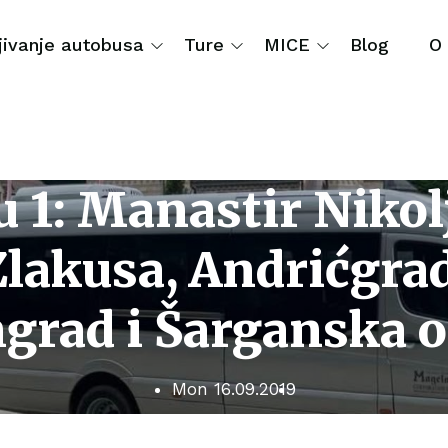
jivanje autobusa
Ture
MICE
Blog
O
u 1: Manastir Nikol
Zlakusa, Andrićgrad
grad i Šarganska 
Mon 16.09.2019