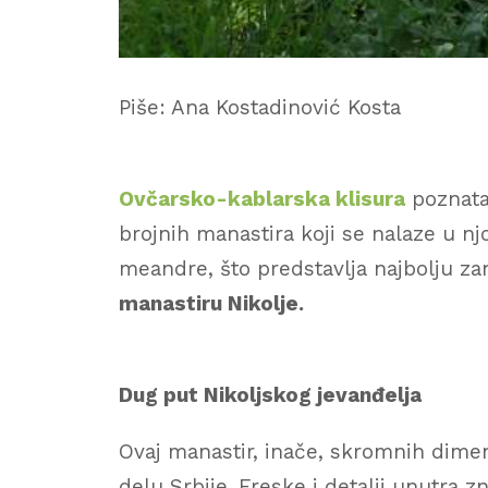
Piše: Ana Kostadinović Kosta
Ovčarsko-kablarska klisura
poznata
brojnih manastira koji se nalaze u nj
meandre, što predstavlja najbolju za
manastiru Nikolje.
Dug put Nikoljskog jevanđelja
Ovaj manastir, inače, skromnih dimen
delu Srbije. Freske i detalji unutra zn