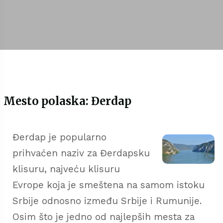
Mesto polaska: Đerdap
Đerdap je popularno
prihvaćen naziv za Đerdapsku
klisuru, najveću klisuru
Evrope koja je smeštena na samom istoku
Srbije odnosno između Srbije i Rumunije.
Osim što je jedno od najlepših mesta za