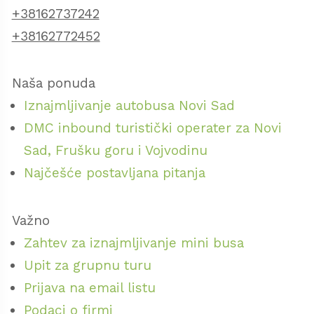
+38162737242
+38162772452
Naša ponuda
Iznajmljivanje autobusa Novi Sad
DMC inbound turistički operater za Novi
Sad, Frušku goru i Vojvodinu
Najčešće postavljana pitanja
Važno
Zahtev za iznajmljivanje mini busa
Upit za grupnu turu
Prijava na email listu
Podaci o firmi