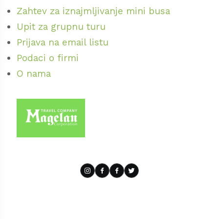
je vredno obići. Ovaj muzej čuva etnološka
Zahtev za iznajmljivanje mini busa
materijalna i kulturna dobra a samim tim i
Upit za grupnu turu
istoriju Slovaka na ovim prostorima. Posebno
Prijava na email listu
zanimljiva je Zavičajna kuća koja datira iz
Podaci o firmi
18.veka i pod zaštitom je države. Ova kuća u
O nama
potpunosti čuva duh vremena u kom je
nastala svojom arhitekturom i unutrašnjim
sadržajem. Krov od trske mali prozori i vrata,
nameštaj iz 1770.godine, posuđe sve je
autentično i najbolji je vremeplov za ovaj
period i to mesto. Pored ovoga u Bačkom
Petrovcu vredno je obići galeriju „Zuzke
Medveđeve“ koja čuva dela slovačkih slikara.
Tu je i Slovačko vojvođansko pozorište ali i