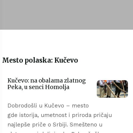
Mesto polaska: Kučevo
Kučevo: na obalama zlatnog
Peka, u senci Homolja
Dobrodošli u Kučevo – mesto
gde istorija, umetnost i priroda pričaju
najlepše priče o Srbiji. Smešteno u