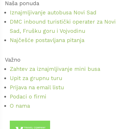
bogatim fundusom slika i skulptura.
Naša ponuda
Iznajmljivanje autobusa Novi Sad
Za umetničke duše, preporučujemo i posetu
DMC inbound turistički operater za Novi
privatnim galerijama:
Sad, Frušku goru i Vojvodinu
Galerija „Studenac“ Petra Anđelkovića –
Najčešće postavljana pitanja
autora brojnih spomenika u gradu
Galerija „Zaga S Art“ slikarke Zagorke
Važno
Srbović u Neresnici
Zahtev za iznajmljivanje mini busa
Upit za grupnu turu
Ravništarka – podzemna galerija prirode
Prijava na email listu
Podaci o firmi
Ušuškana među zelenilom Homolja, pećina
O nama
Ravništarka dočekuje posetioce kao tiha
katedrala oblikovana vodom i vremenom. Za
razliku od svojih suseda, Ravništarka nema