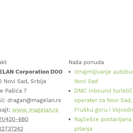
akt
Naša ponuda
LAN Corporation DOO
Iznajmljivanje autobu
 Novi Sad, Srbija
Novi Sad
e Pašića 7
DMC inbound turistič
il: dragan@magelan.rs
operater za Novi Sad,
sajt:
www. magelan.rs
Frušku goru i Vojvod
21/420-680
Najčešće postavljana
62737242
pitanja