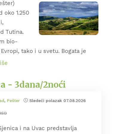
ešter)
d oko 1.250
i,
d Tutina.
im bio-
Evropi, tako i u svetu. Bogata je
o kraj nadaleko poznat po
više
Pešterskoj visoravni nalazi se i
egendi sveti Đorđe ubio aždaju.
ca - 3dana/2noći
roda, kao i mnoge reke ponornice od
eja Ras pronašli su ostatke
ad
,
Pešter
Sledeći polazak 07.08.2026
oravni.
RSD
jenica i na Uvac predstavlja