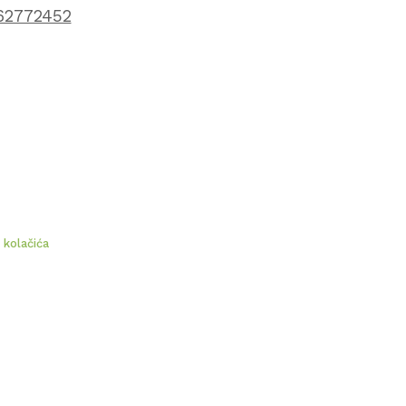
62772452
a kolačića