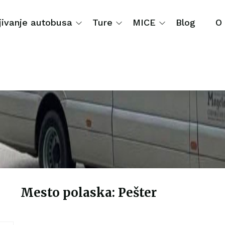
jivanje autobusa
Ture
MICE
Blog
O
Pešter
Mesto polaska: Pešter