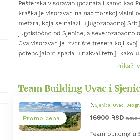
Pešterska visoravan (poznata i samo kao P
kraška je visoravan na nadmorskoj visini o
metara, koja se nalazi u jugozapadnoj Srbij
jugoistočno od Sjenice, a severozapadno o
Ova visoravan je izvorište treseta koji svoj
potencijalom spada u nakvalitetniji kako u 
suvatima za ispašu ovaca, zbog čega je ce
Prikaži 
proizvodima od kravljeg i ovčjeg mleka. Na 
čuveno Peštersko polje na kom je prema l
Team Building Uvac i Sjeni
Pešter karakterizuje čista, netaknuta pri
kojih je najveća Borovštica. Arheolozi Muz
Sjenica
,
Uvac
,
Beogr
staroslovenskih hramova na pešterskoj vis
16900 RSD
Promo cena
18600 
Team building u S