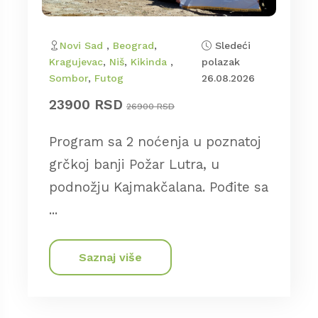
Novi Sad
,
Beograd
,
Sledeći
Kragujevac
,
Niš
,
Kikinda
,
polazak
Sombor
,
Futog
26.08.2026
23900 RSD
26900 RSD
Program sa 2 noćenja u poznatoj
grčkoj banji Požar Lutra, u
podnožju Kajmakčalana. Pođite sa
...
Saznaj više