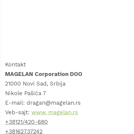
Kontakt
MAGELAN Corporation DOO
21000 Novi Sad, Srbija
Nikole Pašića 7
E-mail: dragan@magelan.rs
Veb-sajt:
www. magelan.rs
+38121/420-680
+38162737242