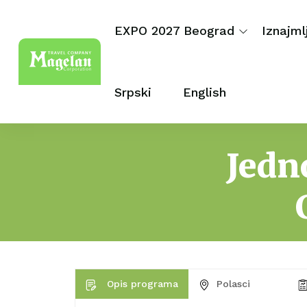
EXPO 2027 Beograd
Iznajml
Srpski
English
Jedn
Opis programa
Polasci