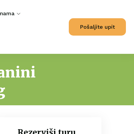
 nama
Pošaljite upit
anini
g
Rezerviši turu