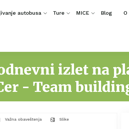
jivanje autobusa
Ture
MICE
Blog
O
odnevni izlet na pl
Cer - Team buildin
Važna obaveštenja
Slike