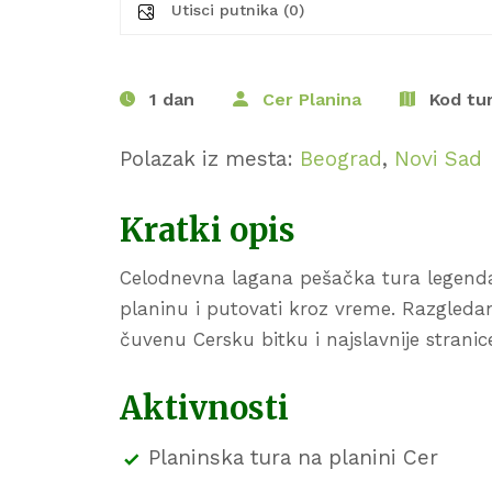
Utisci putnika (0)
1 dan
Cer Planina
Kod tur
Polazak iz mesta:
Beograd
,
Novi Sad
Kratki opis
Celodnevna lagana pešačka tura legend
planinu i putovati kroz vreme. Razgledan
čuvenu Cersku bitku i najslavnije stranice s
Aktivnosti
Planinska tura na planini Cer