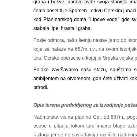
graba i bukve, upravo ovde svoja staništa imaju
ćemo posetiti je Spomen - crkvu Cerskim junac
kod Planinarskog doma "Lipove vode" gde svi 
stabala lipe, hrasta i graba.
Posle odmora, našu šetnju nastavljamo do istor
koje se nalaze na 687m.n.v., na ovom istorijs
toku Cerske operacije u kojoj je Srpska vojska 
Polako završavamo našu stazu, spuštamo se
ambijentom na otvorenom, gde ćete uživati kako
prirodi.
Opis terena predvidjenog za izvodjenje peša
Nadmorska visina planine Cer, od 687m., pogodu
osobe u pitanju.Tokom ture imamo blage uzbrd
razloga jer se ne savladavaju različite nadmor