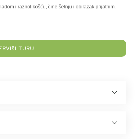
hladom i raznolikošću, čine šetnju i obilazak prijatnim.
ERVIšI TURU