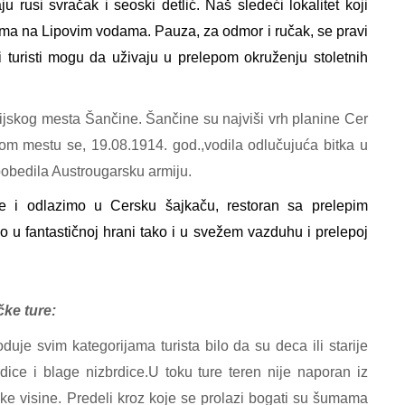
 rusi svračak i seoski detlić. Naš sledeći lokalitet koji
ima na Lipovim vodama. Pauza, za odmor i ručak, se pravi
turisti mogu da uživaju u prelepom okruženju stoletnih
ijskog mesta Šančine. Šančine su najviši vrh planine Cer
kom mestu se, 19.08.1914. god.,vodila odlučujuća bitka u
pobedila Austrougarsku armiju.
 i odlazimo u Cersku šajkaču, restoran sa prelepim
 u fantastičnoj hrani tako i u svežem vazduhu i prelepoj
čke ture:
je svim kategorijama turista bilo da su deca ili starije
ice i blage nizbrdice.U toku ture teren nije naporan iz
ske visine. Predeli kroz koje se prolazi bogati su šumama