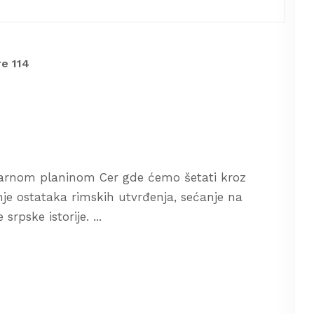
e 114
arnom planinom Cer gde ćemo šetati kroz
je ostataka rimskih utvrđenja, sećanje na
rpske istorije. ...