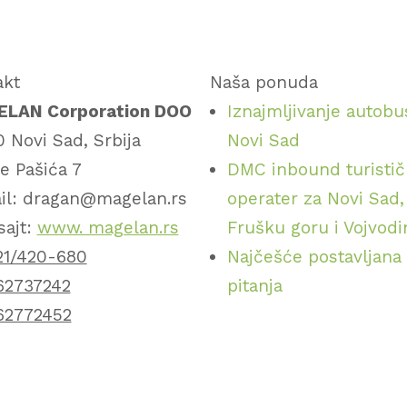
akt
Naša ponuda
LAN Corporation DOO
Iznajmljivanje autobu
 Novi Sad, Srbija
Novi Sad
e Pašića 7
DMC inbound turistič
il: dragan@magelan.rs
operater za Novi Sad,
sajt:
www. magelan.rs
Frušku goru i Vojvod
21/420-680
Najčešće postavljana
62737242
pitanja
62772452