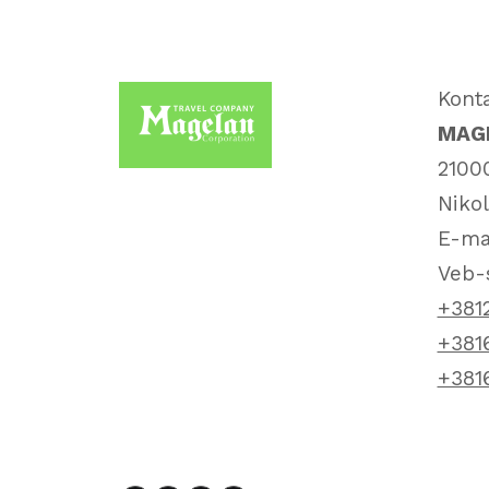
Kont
MAGE
21000
Nikol
E-ma
Veb-
+381
+381
+381