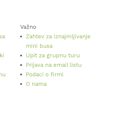
Važno
sa
Zahtev za iznajmljivanje
mini busa
ki
Upit za grupnu turu
Prijava na email listu
inu
Podaci o firmi
O nama