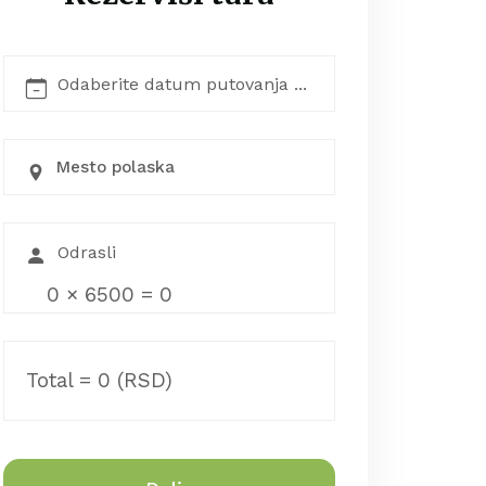
Mesto polaska
0
×
6500
=
0
Total =
0
(RSD)