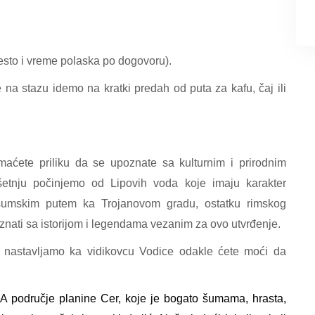
esto i vreme polaska po dogovoru).
na stazu idemo na kratki predah od puta za kafu, čaj ili
maćete priliku da se upoznate sa kulturnim i prirodnim
šetnju počinjemo od Lipovih voda koje imaju karakter
o šumskim putem ka Trojanovom gradu, ostatku rimskog
upoznati sa istorijom i legendama vezanim za ovo utvrđenje.
 nastavljamo ka vidikovcu Vodice odakle ćete moći da
A područje planine Cer, koje je bogato šumama, hrasta,