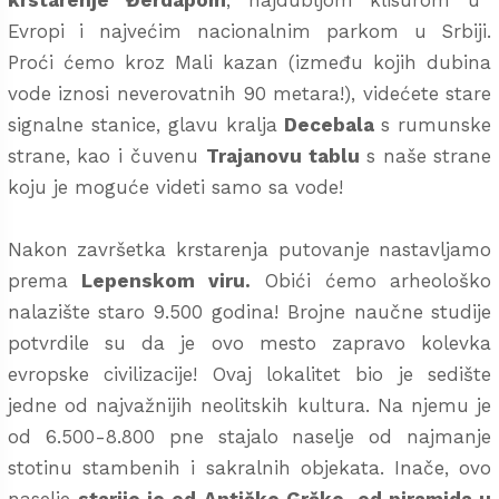
krstarenje Đerdapom
, najdubljom klisurom u
Evropi i najvećim nacionalnim parkom u Srbiji.
Proći ćemo kroz Mali kazan (između kojih dubina
vode iznosi neverovatnih 90 metara!), videćete stare
signalne stanice, glavu kralja
Decebala
s rumunske
strane, kao i čuvenu
Trajanovu tablu
s naše strane
koju je moguće videti samo sa vode!
Nakon završetka krstarenja putovanje nastavljamo
prema
Lepenskom viru.
Obići ćemo arheološko
nalazište staro 9.500 godina! Brojne naučne studije
potvrdile su da je ovo mesto zapravo kolevka
evropske civilizacije! Ovaj lokalitet bio je sedište
jedne od najvažnijih neolitskih kultura. Na njemu je
od 6.500-8.800 pne stajalo naselje od najmanje
stotinu stambenih i sakralnih objekata. Inače, ovo