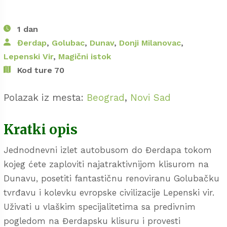
1 dan
Đerdap
,
Golubac
,
Dunav
,
Donji Milanovac
,
Lepenski Vir
,
Magični istok
Kod ture 70
Polazak iz mesta:
Beograd
,
Novi Sad
Kratki opis
Jednodnevni izlet autobusom do Đerdapa tokom
kojeg ćete zaploviti najatraktivnijom klisurom na
Dunavu, posetiti fantastičnu renoviranu Golubačku
tvrđavu i kolevku evropske civilizacije Lepenski vir.
Uživati u vlaškim specijalitetima sa predivnim
pogledom na Đerdapsku klisuru i provesti