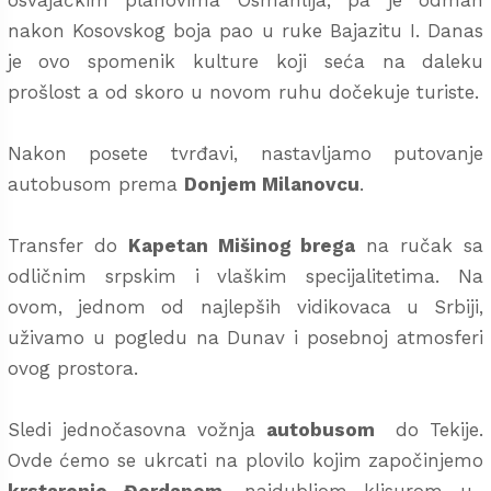
osvajačkim planovima Osmanlija, pa je odmah
nakon Kosovskog boja pao u ruke Bajazitu I. Danas
je ovo spomenik kulture koji seća na daleku
prošlost a od skoro u novom ruhu dočekuje turiste.
Nakon posete tvrđavi, nastavljamo putovanje
autobusom prema
Donjem Milanovcu
.
Transfer do
Kapetan Mišinog brega
na ručak sa
odličnim srpskim i vlaškim specijalitetima. Na
ovom, jednom od najlepših vidikovaca u Srbiji,
uživamo u pogledu na Dunav i posebnoj atmosferi
ovog prostora.
Sledi jednočasovna vožnja
autobusom
do Tekije.
Ovde ćemo se ukrcati na plovilo kojim započinjemo