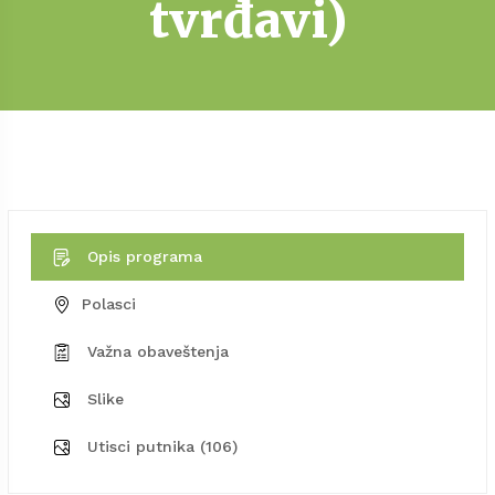
tvrđavi)
Opis programa
Polasci
Važna obaveštenja
Slike
Utisci putnika (106)