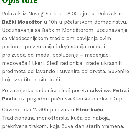
Opis ture
Polazak iz Novog Sada u 08:00 ujutru. Dolazak u
Bački Monoštor
u 10h u pčelarskom domaćinstvu.
Upoznavanje sa Bačkim Monoštorom, upoznavanje
sa višedecenijskom tradicijom bavljenja ovim
poslom, prezentacija i degustacija meda i
proizvoda od meda, posluženje – medenjaci,
medovača i likeri. Sledi radionica izrade ukrasnih
predmeta od lavande i suvenira od drveta. Suvenire
koje izradite nosite kući.
Po završetku radionice sledi poseta
crkvi sv. Petra i
Pavla
, uz prigodnu priču sveštenika o crkvi i župi.
Okvirno oko 12:30h polazak u
Etno-kuću
.
Tradicionalna monoštorska kuća od naboja,
prekrivena trskom, koja čuva dah starih vremena.