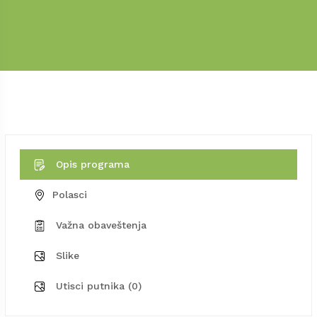
Opis programa
Polasci
Važna obaveštenja
Slike
Utisci putnika (0)