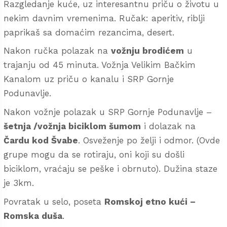
Razgledanje kuće, uz interesantnu priču o životu u
nekim davnim vremenima. Ručak: aperitiv, riblji
paprikaš sa domaćim rezancima, desert.
Nakon ručka polazak na
vožnju brodićem
u
trajanju od 45 minuta. Vožnja Velikim Bačkim
Kanalom uz priču o kanalu i SRP Gornje
Podunavlje.
Nakon vožnje polazak u SRP Gornje Podunavlje –
šetnja
/vožnja biciklom šumom
i dolazak na
Čardu kod Švabe
. Osveženje po želji i odmor. (Ovde
grupe mogu da se rotiraju, oni koji su došli
biciklom, vraćaju se peške i obrnuto). Dužina staze
je 3km.
Povratak u selo, poseta
Romskoj etno kući –
Romska duša
.