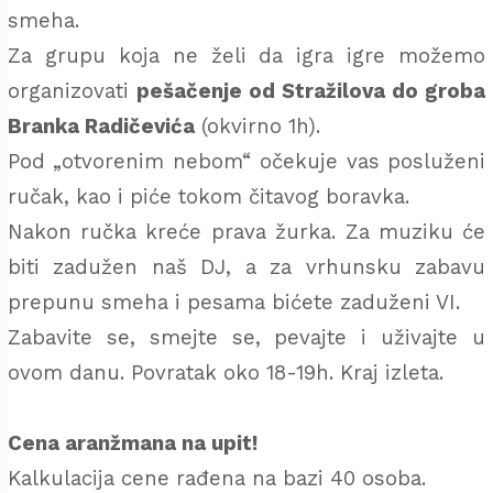
smeha.
Za grupu koja ne želi da igra igre možemo
organizovati
pešačenje od Stražilova do groba
Branka Radičevića
(okvirno 1h).
Pod „otvorenim nebom“ očekuje vas posluženi
ručak, kao i piće tokom čitavog boravka.
Nakon ručka kreće prava žurka. Za muziku će
biti zadužen naš DJ, a za vrhunsku zabavu
prepunu smeha i pesama bićete zaduženi VI.
Zabavite se, smejte se, pevajte i uživajte u
ovom danu. Povratak oko 18-19h. Kraj izleta.
Cena aranžmana na upit!
Kalkulacija cene rađena na bazi 40 osoba.