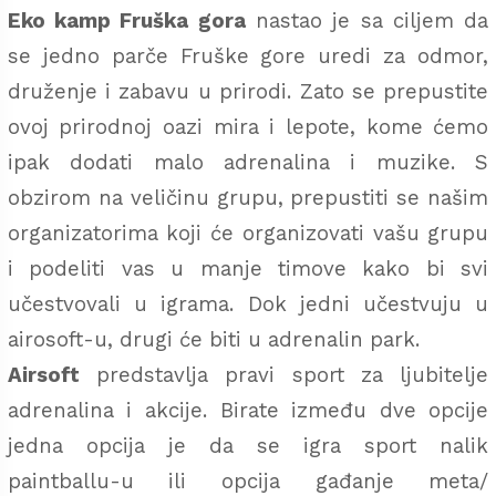
Eko kamp Fruška gora
nastao je sa ciljem da
se jedno parče Fruške gore uredi za odmor,
druženje i zabavu u prirodi. Zato se prepustite
ovoj prirodnoj oazi mira i lepote, kome ćemo
ipak dodati malo adrenalina i muzike. S
obzirom na veličinu grupu, prepustiti se našim
organizatorima koji će organizovati vašu grupu
i podeliti vas u manje timove kako bi svi
učestvovali u igrama. Dok jedni učestvuju u
airosoft-u, drugi će biti u adrenalin park.
Airsoft
predstavlja pravi sport za ljubitelje
adrenalina i akcije. Birate između dve opcije
jedna opcija je da se igra sport nalik
paintballu-u ili opcija gađanje meta/