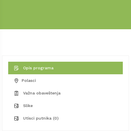
Opis programa
Polasci
Važna obaveštenja
Slike
Utisci putnika (0)