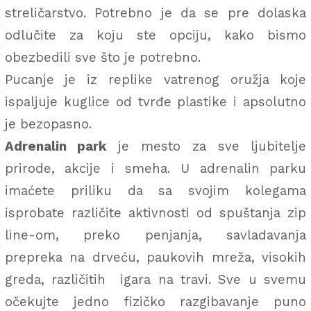
streličarstvo. Potrebno je da se pre dolaska
odlučite za koju ste opciju, kako bismo
obezbedili sve što je potrebno.
Pucanje je iz replike vatrenog oružja koje
ispaljuje kuglice od tvrđe plastike i apsolutno
je bezopasno.
Adrenalin park
je mesto za sve ljubitelje
prirode, akcije i smeha. U adrenalin parku
imaćete priliku da sa svojim kolegama
isprobate različite aktivnosti od spuštanja zip
line-om, preko penjanja, savladavanja
prepreka na drveću, paukovih mreža, visokih
greda, različitih igara na travi. Sve u svemu
očekujte jedno fizičko razgibavanje puno