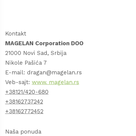
Kontakt
MAGELAN Corporation DOO
21000 Novi Sad, Srbija
Nikole Pašića 7
E-mail: dragan@magelan.rs
Veb-sajt:
www. magelan.rs
+38121/420-680
+38162737242
+38162772452
Naša ponuda