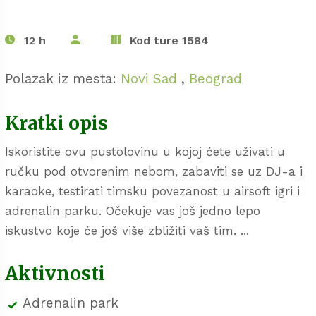
12 h
Kod ture 1584
Polazak iz mesta:
Novi Sad
,
Beograd
Kratki opis
Iskoristite ovu pustolovinu u kojoj ćete uživati u
ručku pod otvorenim nebom, zabaviti se uz DJ-a i
karaoke, testirati timsku povezanost u airsoft igri i
adrenalin parku. Očekuje vas još jedno lepo
iskustvo koje će još više zbližiti vaš tim. ...
Aktivnosti
Adrenalin park