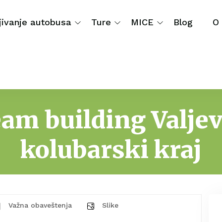
jivanje autobusa
Ture
MICE
Blog
O
am building Valjev
kolubarski kraj
Važna obaveštenja
Slike