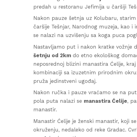
predah u restoranu Jefimija u čaršiji Teš
Nakon pauze šetnja uz Kolubaru, starim
čaršije Tešnjar, Narodnog muzeja, kao i
se nalazi na uzvišenju sa koga puca pog
Nastavljamo put i nakon kratke vožnje 
šetnju od 2km
do etno ekološkog domać
neposrednoj blizini manastira Ćelije, kr
kombinaciji sa izuzetnim prirodnim okr
pruža jedinstveni ugođaj.
Nakon ručka i pauze vraćamo se na put 
pola puta nalazi se
manastira Ćelije
, p
manastir.
Manastir Ćelije je ženski manastir, koji
okruženju, nedaleko od reke Gradac. Cvr