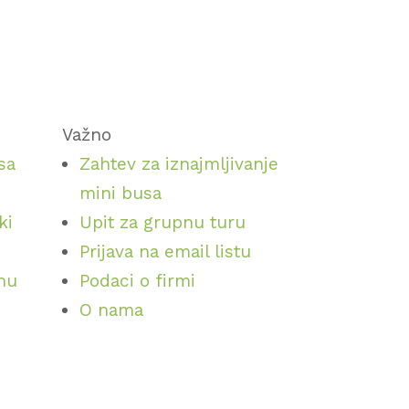
Važno
sa
Zahtev za iznajmljivanje
mini busa
ki
Upit za grupnu turu
Prijava na email listu
inu
Podaci o firmi
O nama