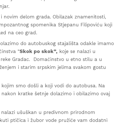
njar.
 i novim delom grada. Obilazak znamenitosti,
 impozantnog spomenika Stjepanu Filipoviću koji
led na ceo grad.
dolazimo do autobuskog stajališta odakle imamo
instva “
Skok po skok”,
koje se nalazi u
aj reke Gradac. Domaćinstvo u etno stilu a u
uženjem i starim srpskim jelima svakom gostu
kojim smo došli a koji vodi do autobusa. Na
a nakon kratke šetnje dolazimo i obilazimo ovaj
 se nalazi ušuškan u predivnom prirodnom
kuti ptičica i žubor vode pružiće vam dodatni