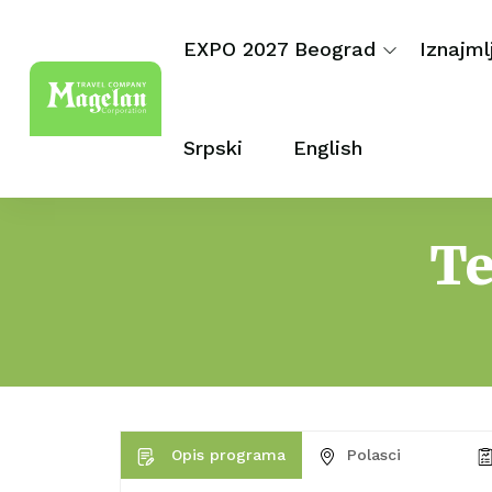
EXPO 2027 Beograd
Iznajml
Srpski
English
Te
Opis programa
Polasci