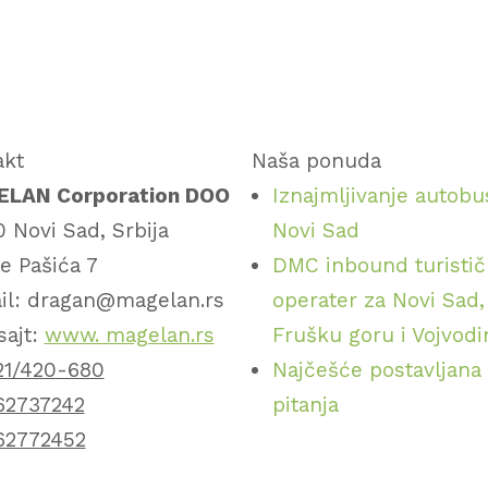
akt
Naša ponuda
LAN Corporation DOO
Iznajmljivanje autobu
 Novi Sad, Srbija
Novi Sad
e Pašića 7
DMC inbound turistič
il: dragan@magelan.rs
operater za Novi Sad,
sajt:
www. magelan.rs
Frušku goru i Vojvod
21/420-680
Najčešće postavljana
62737242
pitanja
62772452