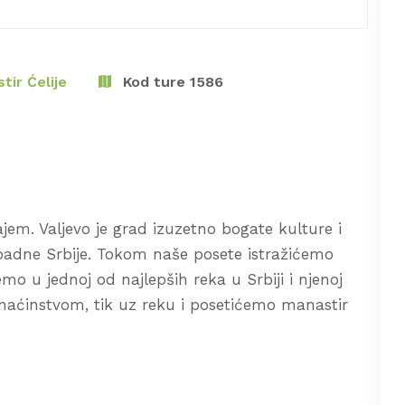
tir Ćelije
Kod ture 1586
jem. Valjevo je grad izuzetno bogate kulture i
zapadne Srbije. Tokom naše posete istražićemo
emo u jednoj od najlepših reka u Srbiji i njenoj
aćinstvom, tik uz reku i posetićemo manastir