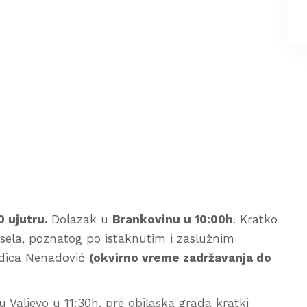
0 ujutru.
Dolazak u
Brankovinu u 10:00h
. Kratko
sela, poznatog po istaknutim i zaslužnim
odica Nenadović
(okvirno vreme zadržavanja do
 Valjevo u 11:30h, pre obilaska grada kratki