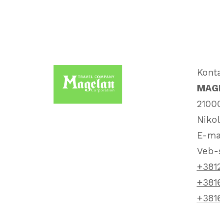
Kont
MAGE
21000
Nikol
E-ma
Veb-
+381
+381
+381