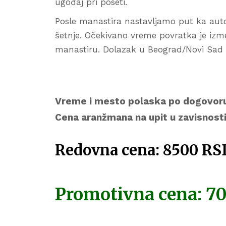
ugođaj pri poseti.
Posle manastira nastavljamo put ka aut
šetnje. Očekivano vreme povratka je izm
manastiru. Dolazak u Beograd/Novi Sad
Vreme i mesto polaska po dogovoru
Cena aranžmana na upit u zavisnosti
Redovna cena: 8500 RS
Promotivna cena: 7