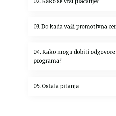
02. Kako se vrši plaćanje?
03. Do kada važi promotivna ce
04. Kako mogu dobiti odgovore 
programa?
05. Ostala pitanja