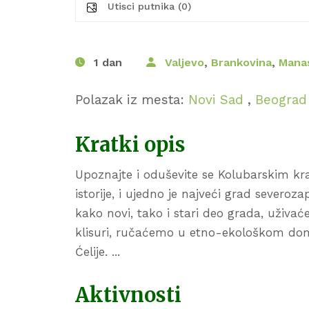
Utisci putnika (0)
1 dan
Valjevo
,
Brankovina
,
Manas
Polazak iz mesta:
Novi Sad
,
Beograd
Kratki opis
Upoznajte i oduševite se Kolubarskim kra
istorije, i ujedno je najveći grad severo
kako novi, tako i stari deo grada, uživać
klisuri, ručaćemo u etno-ekološkom dom
Ćelije. ...
Aktivnosti