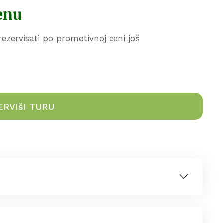
enu
rezervisati po promotivnoj ceni još
ERVIšI TURU