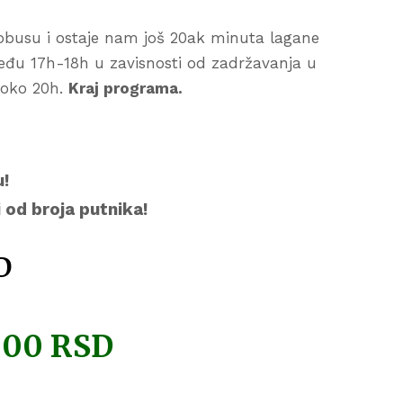
obusu i ostaje nam još 20ak minuta lagane
eđu 17h-18h u zavisnosti od zadržavanja u
 oko 20h.
Kraj programa.
!
 od broja putnika!
D
000 RSD