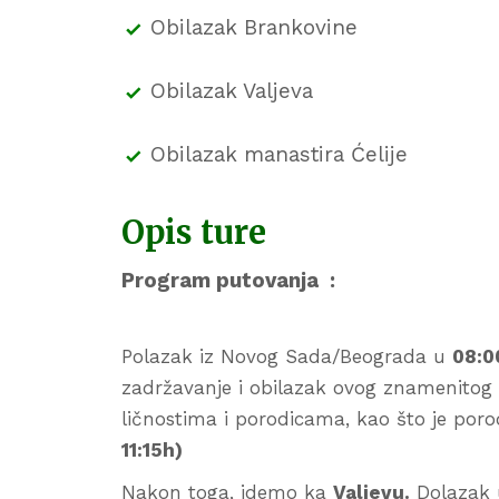
Obilazak Brankovine
Obilazak Valjeva
Obilazak manastira Ćelije
Opis ture
Program putovanja :
Polazak iz Novog Sada/Beograda u
08:0
zadržavanje i obilazak ovog znamenitog 
ličnostima i porodicama, kao što je por
11:15h)
Nakon toga, idemo ka
Valjevu.
Dolazak u