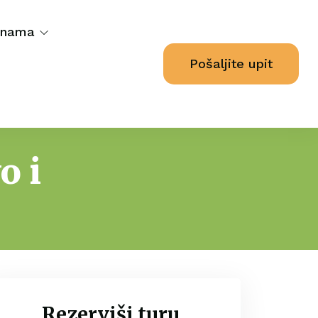
 nama
Pošaljite upit
o i
Rezerviši turu